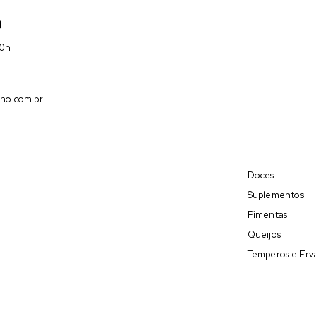
9
00h
no.com.br
Doces
Suplementos
Pimentas
Queijos
Temperos e Erv