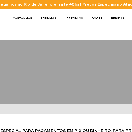
regamos no Rio de Janeiro em até 48hs | Preços Especiais no Ata
CASTANHAS
FARINHAS
LATICÍNIOS
DOCES
BEBIDAS
SPECIAL PARA PAGAMENTOS EM PIX OU DINHEIRO. PARA PR