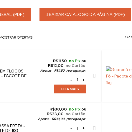
ERAL (PDF)
BAIXAR CATALOGO DA PÁGINA (PDF)
ORD
MOSTRAR OFERTAS
R$
11,50
no Pix
ou
R$
12,00
no Cartão
Apenas
R$
11,50
/
por kg no pix
 EM FLOCOS
 - PACOTE DE
LEIA MAIS
R$
30,00
no Pix
ou
R$
33,00
no Cartão
Apenas
R$
30,00
/
por kg no pix
ASSA PRETA -
E DE 1KG