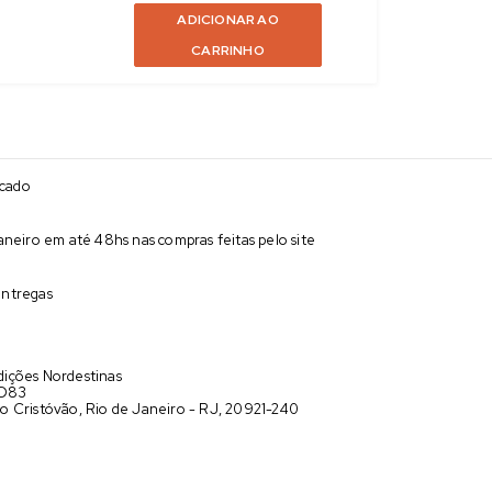
ADICIONAR AO
CARRINHO
acado
neiro em até 48hs nas compras feitas pelo site
entregas
ições Nordestinas
 D83
o Cristóvão, Rio de Janeiro - RJ, 20921-240