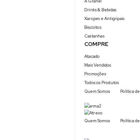
A Granel
Drinks & Bebidas
Xaropes e Antigripais
Biscoitos
Castanhas
COMPRE
Atacado
Mais Vendidos
Promoções
Todos os Produtos
Quem Somos
Política d
Quem Somos
Política d