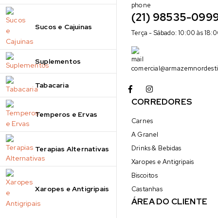
(21) 98535-099
Sucos e Cajuinas
Terça - Sábado: 10:00 às 18:
Suplementos
comercial@armazemnordesti
Tabacaria
CORREDORES
Temperos e Ervas
Carnes
A Granel
Drinks & Bebidas
Terapias Alternativas
Xaropes e Antigripais
Biscoitos
Xaropes e Antigripais
Castanhas
ÁREA DO CLIENTE