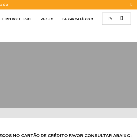
cado
TEMPEROS E ERVAS
VAREJO
BAIXAR CATÁLOGO
EÇOS NO CARTÃO DE CRÉDITO FAVOR CONSULTAR ABAIXO: