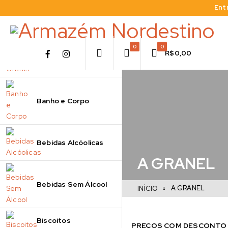
Ent
0
0
R$
0,00
A Granel
Banho e Corpo
Bebidas Alcóolicas
A GRANEL
Bebidas Sem Álcool
A GRANEL
INÍCIO
Biscoitos
PREÇOS COM DESCONTO E