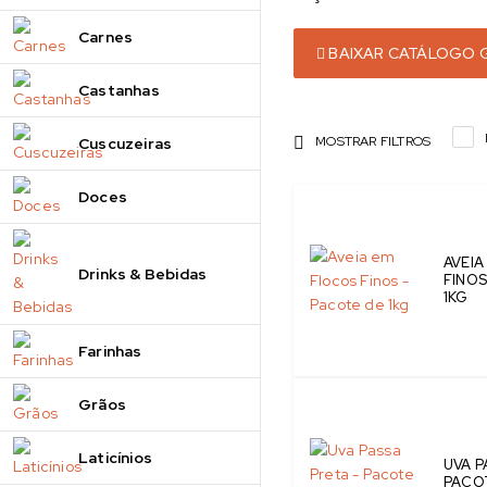
Carnes
BAIXAR CATÁLOGO G
Castanhas
MOSTRAR FILTROS
Cuscuzeiras
Doces
AVEIA
Drinks & Bebidas
FINOS
1KG
Farinhas
Grãos
Laticínios
UVA P
PACOT