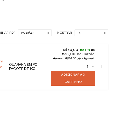
ENAR POR
MOSTRAR
PADRÃO
60
R$
50,00
no Pix
ou
R$
52,00
no Cartão
Apenas
R$
50,00
/
por kg no pix
GUARANÁ EM PÓ -
PACOTE DE 1KG
ADICIONAR AO
CARRINHO