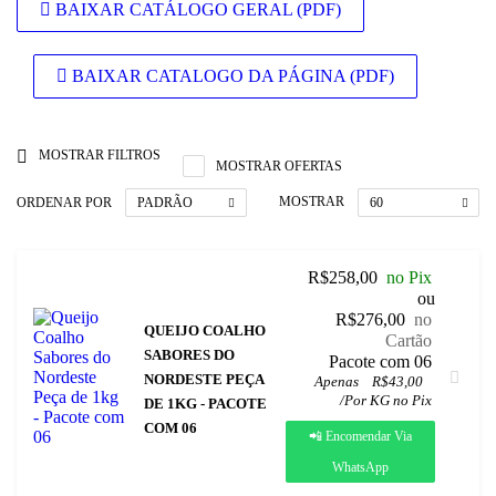
BAIXAR CATÁLOGO GERAL (PDF)
BAIXAR CATALOGO DA PÁGINA (PDF)
MOSTRAR FILTROS
MOSTRAR OFERTAS
ORDENAR POR
MOSTRAR
PADRÃO
60
R$
258,00
no Pix
ou
R$
276,00
no
QUEIJO COALHO
Cartão
SABORES DO
 Pacote com 06
NORDESTE PEÇA
Apenas
R$
43,00
/
Por KG no Pix
DE 1KG - PACOTE
COM 06
📲 Encomendar Via
WhatsApp