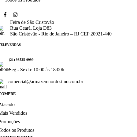
Feira de São Cristovão
Rua Ceará, Loja D83
São Cristóvão - Rio de Janeiro – RJ CEP 20921-440
TELEVENDAS
(21) 98535-0999
Seg - Sexta: 10:00 às 18:00h
comercial@armazemnordestino.com.br
COMPRE
Atacado
Mais Vendidos
Promoções
Todos os Produtos