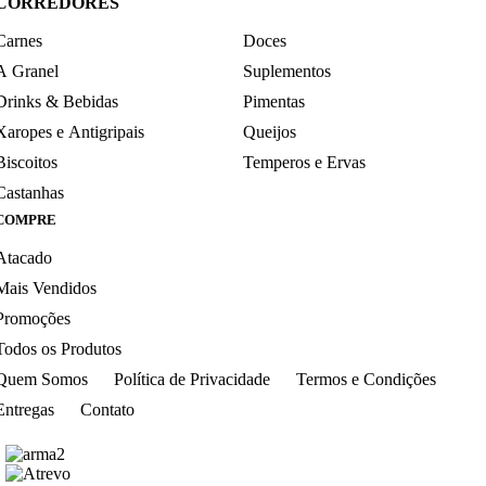
CORREDORES
Carnes
Doces
A Granel
Suplementos
Drinks & Bebidas
Pimentas
Xaropes e Antigripais
Queijos
Biscoitos
Temperos e Ervas
Castanhas
COMPRE
Atacado
Mais Vendidos
Promoções
Todos os Produtos
Quem Somos
Política de Privacidade
Termos e Condições
Entregas
Contato