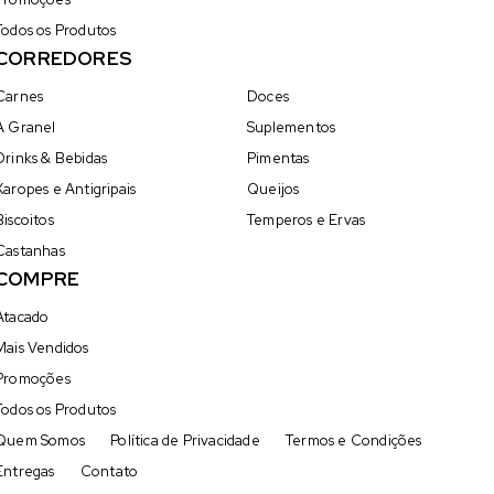
Todos os Produtos
CORREDORES
Carnes
Doces
A Granel
Suplementos
Drinks & Bebidas
Pimentas
Xaropes e Antigripais
Queijos
Biscoitos
Temperos e Ervas
Castanhas
COMPRE
Atacado
Mais Vendidos
Promoções
Todos os Produtos
Quem Somos
Política de Privacidade
Termos e Condições
Entregas
Contato