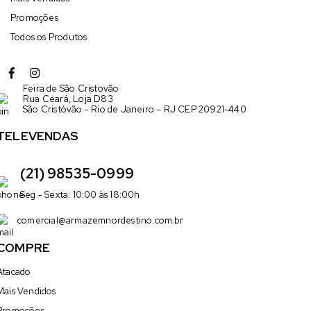
Promoções
Todos os Produtos
Feira de São Cristovão
Rua Ceará, Loja D83
São Cristóvão - Rio de Janeiro – RJ CEP 20921-440
TELEVENDAS
(21) 98535-0999
Seg - Sexta: 10:00 às 18:00h
comercial@armazemnordestino.com.br
COMPRE
Atacado
Mais Vendidos
Promoções