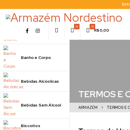
Ent
0
0
R$
0,00
A Granel
Banho e Corpo
Bebidas Alcóolicas
TERMOS E 
Bebidas Sem Álcool
ARMAZÉM
TERMOS E 
Biscoitos