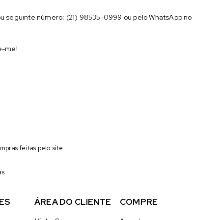
ou seguinte número: (21) 98535-0999 ou pelo WhatsApp no
me-me!
pras feitas pelo site
as
ES
ÁREA DO CLIENTE
COMPRE