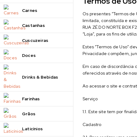
Termos de Uso
Carnes
Os presentes “Termos de 
limitada, constituída e e
Castanhas
RUA ZÉ DO NORTE BOX F2 
“Loja”, para os fins de uti
Cuscuzeiras
Estes “Termos de Uso” deve
Privacidade compõem, junt
Doces
Em caso de discordância de
oferecidos através de noss
Drinks & Bebidas
Ao acessar o site e contr
Farinhas
Serviço
1.1. Este site tem por fina
Grãos
Cadastro
Laticínios