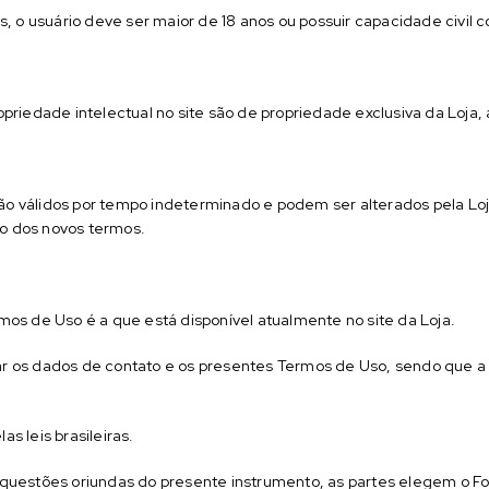
ços, o usuário deve ser maior de 18 anos ou possuir capacidade civil 
propriedade intelectual no site são de propriedade exclusiva da Loja
são válidos por tempo indeterminado e podem ser alterados pela Lo
ão dos novos termos.
ermos de Uso é a que está disponível atualmente no site da Loja.
car os dados de contato e os presentes Termos de Uso, sendo que a
as leis brasileiras.
r questões oriundas do presente instrumento, as partes elegem o F