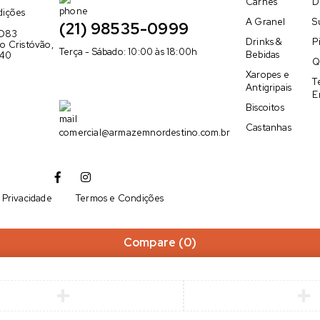
Carnes
D
dições
A Granel
S
(21) 98535-0999
 D83
Drinks &
P
o Cristóvão,
Terça - Sábado: 10:00 às 18:00h
Bebidas
240
Q
Xaropes e
T
Antigripais
E
Biscoitos
Castanhas
comercial@armazemnordestino.com.br
e Privacidade
Termos e Condições
Compare
(0)