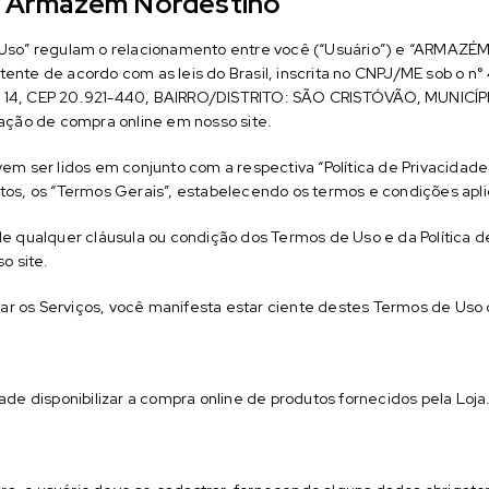
 Armazém Nordestino
Uso” regulam o relacionamento entre você (“Usuário”) e “ARMA
xistente de acordo com as leis do Brasil, inscrita no CNPJ/ME so
14, CEP 20.921-440, BAIRRO/DISTRITO: SÃO CRISTÓVÃO, MUNICÍP
lização de compra online em nosso site.
m ser lidos em conjunto com a respectiva “Política de Privacidade” 
os, os “Termos Gerais”, estabelecendo os termos e condições aplicá
 qualquer cláusula ou condição dos Termos de Uso e da Política de 
o site.
atar os Serviços, você manifesta estar ciente destes Termos de Uso
lidade disponibilizar a compra online de produtos fornecidos pela Loja