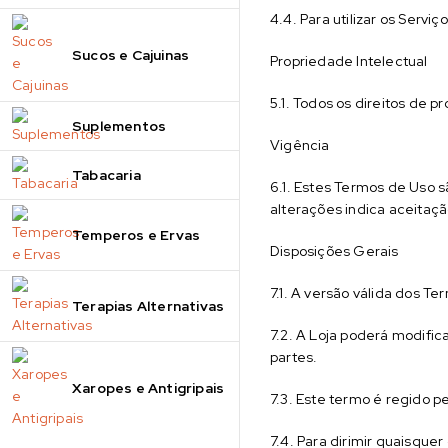
4.4. Para utilizar os Servi
Sucos e Cajuinas
Propriedade Intelectual
5.1. Todos os direitos de 
Suplementos
Vigência
Tabacaria
6.1. Estes Termos de Uso 
alterações indica aceitaç
Temperos e Ervas
Disposições Gerais
7.1. A versão válida dos T
Terapias Alternativas
7.2. A Loja poderá modifi
partes.
Xaropes e Antigripais
7.3. Este termo é regido pel
7.4. Para dirimir quaisque