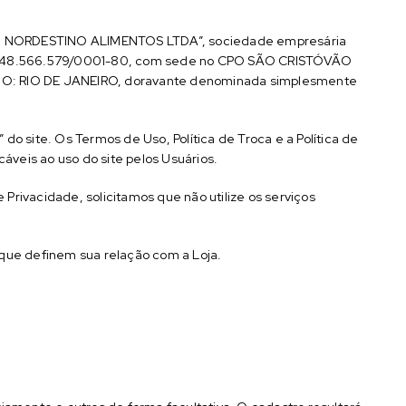
ZÉM NORDESTINO ALIMENTOS LTDA”, sociedade empresária
b o n° 48.566.579/0001-80, com sede no CPO SÃO CRISTÓVÃO
IO: RIO DE JANEIRO, doravante denominada simplesmente
do site. Os Termos de Uso, Política de Troca e a Política de
veis ao uso do site pelos Usuários.
Privacidade, solicitamos que não utilize os serviços
 que definem sua relação com a Loja.
.