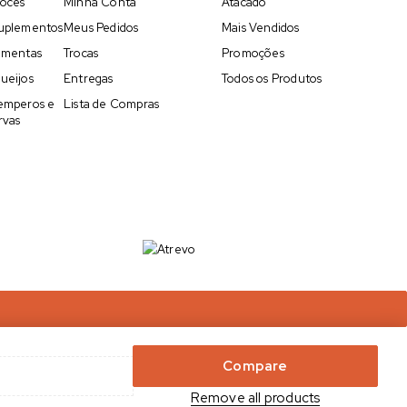
oces
Minha Conta
Atacado
uplementos
Meus Pedidos
Mais Vendidos
imentas
Trocas
Promoções
ueijos
Entregas
Todos os Produtos
emperos e
Lista de Compras
rvas
Compare
Remove all products