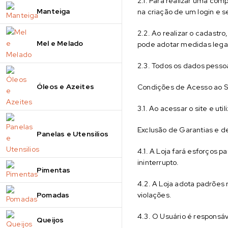
2.1. Para realizar uma com
Manteiga
na criação de um login e s
2.2. Ao realizar o cadastr
Mel e Melado
pode adotar medidas legai
2.3. Todos os dados pessoa
Óleos e Azeites
Condições de Acesso ao S
3.1. Ao acessar o site e u
Exclusão de Garantias e d
Panelas e Utensilios
4.1. A Loja fará esforços 
ininterrupto.
Pimentas
4.2. A Loja adota padrões
Pomadas
violações.
4.3. O Usuário é responsáv
Queijos