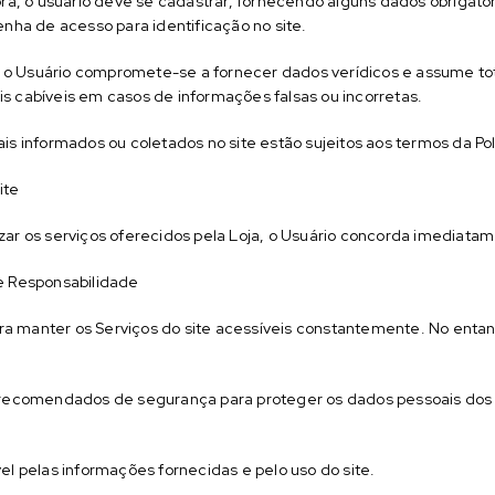
pra, o usuário deve se cadastrar, fornecendo alguns dados obrigato
enha de acesso para identificação no site.
o, o Usuário compromete-se a fornecer dados verídicos e assume to
s cabíveis em casos de informações falsas ou incorretas.
is informados ou coletados no site estão sujeitos aos termos da Pol
ite
tilizar os serviços oferecidos pela Loja, o Usuário concorda imedia
e Responsabilidade
para manter os Serviços do site acessíveis constantemente. No ent
 recomendados de segurança para proteger os dados pessoais dos U
el pelas informações fornecidas e pelo uso do site.