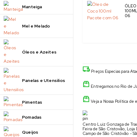
ÓLEO
Manteiga
100M
06
Mel e Melado
Óleos e Azeites
Preços Especias para At
Panelas e Utensilios
Entregamos no Rio de Ja
Veja a Nossa Política de 
Pimentas
Pomadas
Centro Luiz Gonzaga de Trad
Feira de São Cristovão, Loja
Queijos
Campo de São Cristóvão - Sã