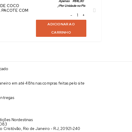
Apenas
R$
16,80
 DE COCO
/
Por Unidade no Pix
L PACOTE COM
ADICIONAR AO
CARRINHO
acado
neiro em até 48hs nas compras feitas pelo site
entregas
ições Nordestinas
 D83
o Cristóvão, Rio de Janeiro - RJ, 20921-240