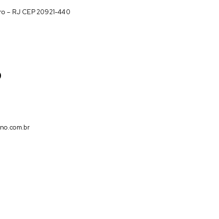
iro – RJ CEP 20921-440
9
no.com.br