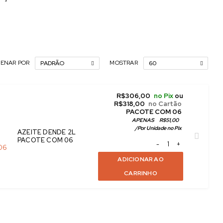
ENAR POR
MOSTRAR
PADRÃO
60
R$
306,00
no Pix
ou
R$
318,00
no Cartão
 PACOTE COM 06
APENAS
R$
51,00
/
Por Unidade no Pix
AZEITE DENDE 2L
PACOTE COM 06
ADICIONAR AO
CARRINHO