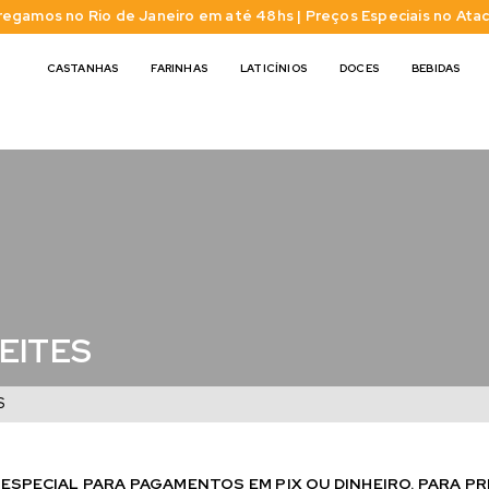
regamos no Rio de Janeiro em até 48hs | Preços Especiais no Ata
CASTANHAS
FARINHAS
LATICÍNIOS
DOCES
BEBIDAS
EITES
S
SPECIAL PARA PAGAMENTOS EM PIX OU DINHEIRO. PARA PR