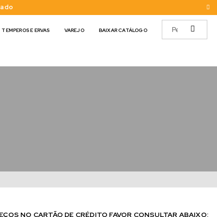
cado
TEMPEROS E ERVAS
VAREJO
BAIXAR CATÁLOGO
EÇOS NO CARTÃO DE CRÉDITO FAVOR CONSULTAR ABAIXO: