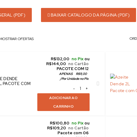
ERAL (PDF)
BAIXAR CATALOGO DA PÁGINA (PDF)
ORD
MOSTRAR OFERTAS
R$
132,00
no Pix
ou
R$
144,00
no Cartão
 PACOTE COM 12
APENAS
R$
11,00
TE DENDE
/
Por Unidade no Pix
L PACOTE COM
ADICIONAR AO
CARRINHO
R$
100,80
no Pix
ou
R$
109,20
no Cartão
 Pacote com 06