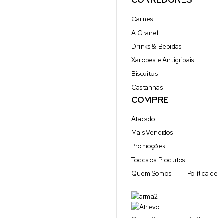
CORREDORES
Carnes
A Granel
Drinks & Bebidas
Xaropes e Antigripais
Biscoitos
Castanhas
COMPRE
Atacado
Mais Vendidos
Promoções
Todos os Produtos
Quem Somos
Política d