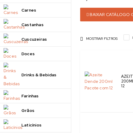
Carnes
BAIXAR CATÁLOGO G
Castanhas
MOSTRAR FILTROS
Cuscuzeiras
Doces
Drinks & Bebidas
AZEI
200M
12
Farinhas
Grãos
Laticínios