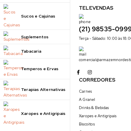
TELEVENDAS
Sucos e Cajuinas
(21) 98535-099
Suplementos
Terça - Sábado: 10:00 às 18:
Tabacaria
comercial@armazemnordesti
Temperos e Ervas
CORREDORES
Terapias Alternativas
Carnes
A Granel
Drinks & Bebidas
Xaropes e Antigripais
Xaropes e Antigripais
Biscoitos