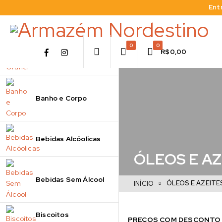
Ent
0
0
R$
0,00
A Granel
Banho e Corpo
Bebidas Alcóolicas
ÓLEOS E AZ
Bebidas Sem Álcool
ÓLEOS E AZEITE
INÍCIO
Biscoitos
PREÇOS COM DESCONTO E