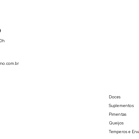
9
00h
no.com.br
Doces
Suplementos
Pimentas
Queijos
Temperos e Erv