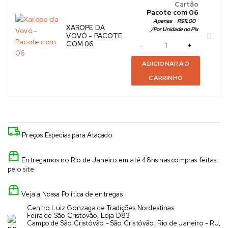
Cartão
 Pacote com 06
Apenas
R$
11,00
XAROPE DA
/
Por Unidade no Pix
VOVÓ - PACOTE
COM 06
ADICIONAR AO
CARRINHO
Preços Especias para Atacado
Entregamos no Rio de Janeiro em até 48hs nas compras feitas
pelo site
Veja a Nossa Política de entregas
Centro Luiz Gonzaga de Tradições Nordestinas
Feira de São Cristovão, Loja D83
Campo de São Cristóvão - São Cristóvão, Rio de Janeiro - RJ,