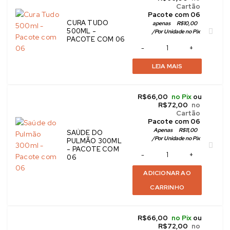
Cartão
 Pacote com 06
CURA TUDO
apenas 
R$
10,00
500ML -
/
Por Unidade no Pix
PACOTE COM 06
LEIA MAIS
R$
66,00
no Pix
ou
R$
72,00
no
Cartão
 Pacote com 06
Apenas 
R$
11,00
SAÚDE DO
/
Por Unidade no Pix
PULMÃO 300ML
- PACOTE COM
06
ADICIONAR AO
CARRINHO
R$
66,00
no Pix
ou
R$
72,00
no