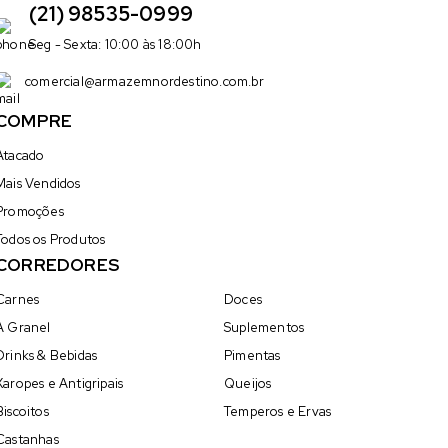
(21) 98535-0999
Seg - Sexta: 10:00 às 18:00h
comercial@armazemnordestino.com.br
COMPRE
Atacado
Mais Vendidos
Promoções
Todos os Produtos
CORREDORES
Carnes
Doces
A Granel
Suplementos
Drinks & Bebidas
Pimentas
Xaropes e Antigripais
Queijos
Biscoitos
Temperos e Ervas
Castanhas