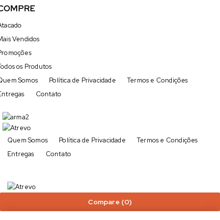
COMPRE
Atacado
Mais Vendidos
Promoções
Todos os Produtos
Quem Somos
Política de Privacidade
Termos e Condições
Entregas
Contato
Quem Somos
Política de Privacidade
Termos e Condições
Entregas
Contato
Compare
(0)