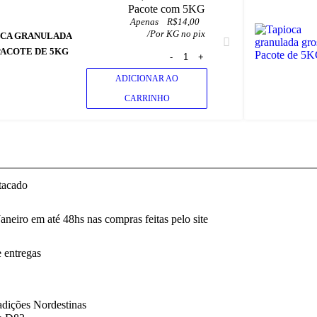
 Pacote com 5KG
Apenas
R$
14,00
/
Por KG no pix
OCA GRANULADA
PACOTE DE 5KG
ADICIONAR AO
CARRINHO
tacado
neiro em até 48hs nas compras feitas pelo site
e entregas
dições Nordestinas