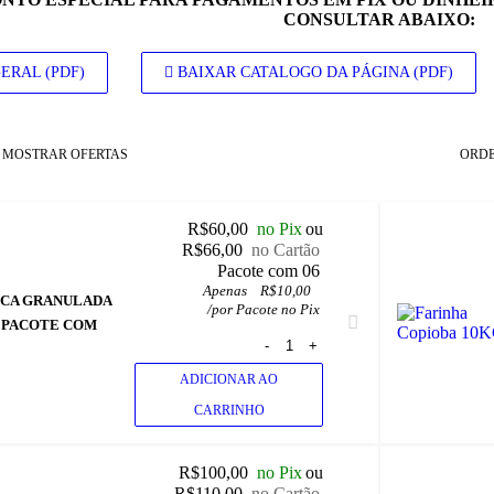
CONSULTAR ABAIXO:
ERAL (PDF)
BAIXAR CATALOGO DA PÁGINA (PDF)
ORD
MOSTRAR OFERTAS
R$
60,00
no Pix
ou
R$
66,00
no Cartão
 Pacote com 06
Apenas
R$
10,00
OCA GRANULADA
/
por Pacote no Pix
- PACOTE COM
ADICIONAR AO
CARRINHO
R$
100,00
no Pix
ou
R$
110,00
no Cartão