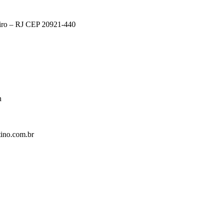
eiro – RJ CEP 20921-440
h
ino.com.br