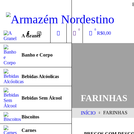
0
0
R$
0,00
A Granel
Banho e Corpo
Bebidas Alcóolicas
FARINHAS
Bebidas Sem Álcool
FARINHAS
INÍCIO
Biscoitos
Carnes
PREÇOS COM DESCO