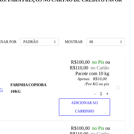
ENAR POR
MOSTRAR
PADRÃO
60
R$
100,00
no Pix
ou
R$
110,00
no Cartão
 Pacote com 10 kg
Apenas
R$
10,00
/
Por KG no pix
FARINHA COPIOBA
10KG
ADICIONAR AO
CARRINHO
R$
100,00
no Pix
ou
R$
110,00
no Cartão