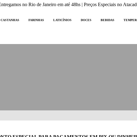
Entregamos no Rio de Janeiro em até 48hs | Preços Especiais no Atacad
CASTANHAS
FARINHAS
LATICÍNIOS
DOCES
BEBIDAS
TEMPER
NTO ESPECIAL PARA PAGAMENTOS EM PIX OU DINHEI