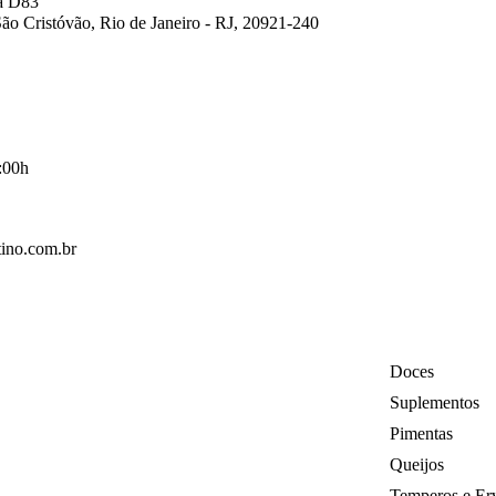
ja D83
ão Cristóvão, Rio de Janeiro - RJ, 20921-240
:00h
ino.com.br
Doces
Suplementos
Pimentas
Queijos
Temperos e Er