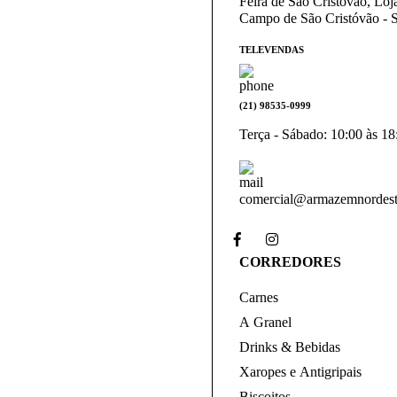
Feira de São Cristovão, Lo
Campo de São Cristóvão - S
TELEVENDAS
(21) 98535-0999
Terça - Sábado: 10:00 às 18
comercial@armazemnordest
CORREDORES
Carnes
A Granel
Drinks & Bebidas
Xaropes e Antigripais
Biscoitos