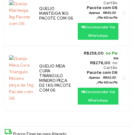
Cartão
 Pacote com 06
QUEIJO
Apenas
R$
45,00
MANTEIGA 1KG
/
Por KG no Pix
PACOTE COM 06
📲 Encomendar Via
WhatsApp
R$
258,00
no Pix
ou
R$
276,00
no
QUEIJO MEIA
Cartão
CURA
 Pacote com 06
TRIANGULO
Apenas
R$
43,00
MINEIRO PEÇA
/
Por KG no Pix
DE 1 KG PACOTE
COM 06
📲 Encomendar Via
WhatsApp
Preços Especias para Atacado