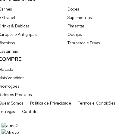
Carnes
Doces
A Granel
Suplementos
Drinks & Bebidas
Pimentas
Xaropes e Antigripais
Queijos
Biscoitos
Temperos e Ervas
Castanhas
COMPRE
Atacado
Mais Vendidos
Promoções
Todos os Produtos
Quem Somos
Política de Privacidade
Termos e Condições
Entregas
Contato