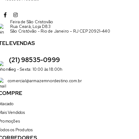
Feira de São Cristovão
Rua Ceará, Loja D83
São Cristóvão - Rio de Janeiro – RJ CEP 20921-440
TELEVENDAS
(21) 98535-0999
Seg - Sexta: 10:00 às 18:00h
comercial@armazemnordestino.com.br
COMPRE
Atacado
Mais Vendidos
Promoções
Todos os Produtos
CORREDORES