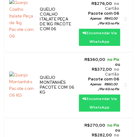
R$
276,00
no
Cartão
QUEIJO
 Pacote com 06
COALHO
Apenas
R$
43,00
ITALATE PEÇA
/
Por KG no Pix
DE 1KG PACOTE
COM 06
📲 Encomendar Via
WhatsApp
R$
360,00
no Pix
ou
R$
372,00
no
Cartão
QUEIJO
 Pacote com 06
MONTANHÊS
Apenas
R$
60,00
PACOTE COM 06
/
Por KG no Pix
KG
📲 Encomendar Via
WhatsApp
R$
270,00
no Pix
ou
R$
282,00
no