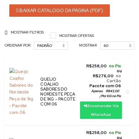
BAIXAR CATALOGO DA PÁGINA (PDF)
MOSTRAR FILTROS
MOSTRAR OFERTAS
ORDENAR POR
MOSTRAR
PADRÃO
60
R$
258,00
no Pix
ou
R$
276,00
no
QUEIJO
Cartão
COALHO
 Pacote com 06
SABORES DO
Apenas
R$
43,00
NORDESTE PEÇA
/
Por KG no Pix
DE 1KG - PACOTE
COM 06
📲 Encomendar Via
WhatsApp
R$
258,00
no Pix
ou