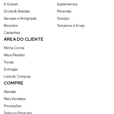
A Granel
Suplementos
Drinks & Bebidas
Pimentas
Xaropes e Antigripais
Queijos
Biscoitos
Temperos e Ervas
Castanhas
ÁREA DO CLIENTE
Minha Conta
Meus Pedidos
Trocas
Entregas
Lista de Compras
COMPRE
Atacado
Mais Vendidos
Promoções
Todos os Produtos