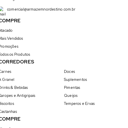
comercial@armazemnordestino.com.br
COMPRE
Atacado
Mais Vendidos
Promoções
Todos os Produtos
CORREDORES
Carnes
Doces
A Granel
Suplementos
Drinks & Bebidas
Pimentas
Xaropes e Antigripais
Queijos
Biscoitos
Temperos e Ervas
Castanhas
COMPRE