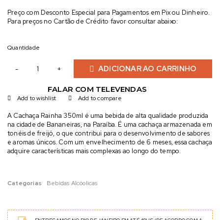
Preço com Desconto Especial para Pagamentos em Pix ou Dinheiro.
Para preços no Cartão de Crédito favor consultar abaixo:
Quantidade
ADICIONAR AO CARRINHO
FALAR COM TELEVENDAS
Add to wishlist
Add to compare
A Cachaça Rainha 350ml é uma bebida de alta qualidade produzida
na cidade de Bananeiras, na Paraíba. É uma cachaça armazenada em
tonéis de freijó, o que contribui para o desenvolvimento de sabores
e aromas únicos. Com um envelhecimento de 6 meses, essa cachaça
adquire características mais complexas ao longo do tempo.
Categorias
Bebidas Alcóolicas