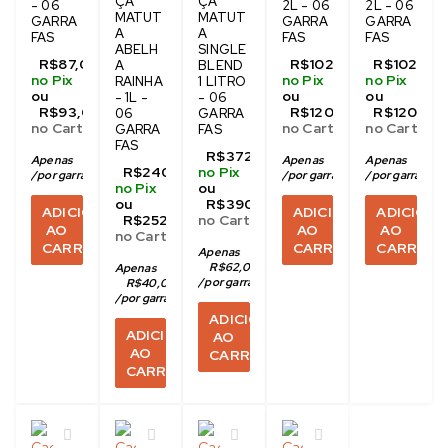
ÇA
ÇA
- 06
2L - 06
2L - 06
MATUT
MATUT
GARRA
GARRA
GARRA
A
A
FAS
FAS
FAS
ABELH
SINGLE
R$
87,00
R$
102,00
R$
102,00
A
BLEND
no Pix
no Pix
no Pix
RAINHA
1 LITRO
ou
ou
ou
- 1L -
- 06
R$
93,00
R$
120,00
R$
120,00
06
GARRA
no Cartão
no Cartão
no Cartão
GARRA
FAS
FAS
R$
372,00
Apenas
R$
14,50
Apenas
R$
17,00
Apenas
R$
17
R$
240,00
no Pix
/
por garrafa no pix
/
por garrafa no pix
/
por garrafa no
no Pix
ou
ou
R$
390,00
ADICIONAR
ADICIONAR
ADICION
R$
252,00
no Cartão
AO
AO
AO
no Cartão
CARRINHO
CARRINHO
CARRINH
Apenas
R$
62,00
Apenas
/
por garrafa no pix
R$
40,00
/
por garrafa no pix
ADICIONAR
ADICIONAR
AO
AO
CARRINHO
CARRINHO