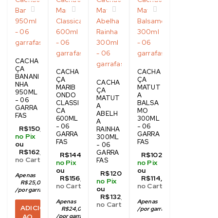
CACHA
ÇA
CACHA
CACHA
BANANI
ÇA
ÇA
CACHA
NHA
MARIB
MATUT
ÇA
950ML
ONDO
A
MATUT
- 06
CLASSI
BALSA
A
GARRA
CA
MO
ABELH
FAS
600ML
300ML
A
- 06
- 06
R$
150,00
RAINHA
GARRA
GARRA
no Pix
300ML
FAS
FAS
ou
- 06
R$
162,00
GARRA
R$
144,00
R$
102,00
no Cartão
FAS
no Pix
no Pix
ou
ou
R$
120,00
Apenas
R$
156,00
R$
114,00
no Pix
R$
25,00
no Cartão
no Cartão
ou
/
por garrafa no pix
R$
132,00
Apenas
Apenas
R$
17,00
no Cartão
ADICIONAR
R$
24,00
/
por garrafa no pix
AO
/
por garrafa no pix