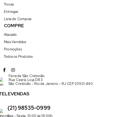
Trocas
Entregas
Lista de Compras
COMPRE
Atacado
Mais Vendidos
Promoções
Todos os Produtos
Feira de São Cristovão
Rua Ceará, Loja D83
São Cristóvão - Rio de Janeiro – RJ CEP 20921-440
TELEVENDAS
(21) 98535-0999
Seg - Sexta: 10:00 às 18:00h