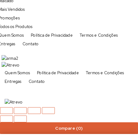
Atacado
Mais Vendidos
Promoções
Todos os Produtos
Quem Somos
Política de Privacidade
Termos e Condições
Entregas
Contato
Quem Somos
Política de Privacidade
Termos e Condições
Entregas
Contato
Compare
(0)