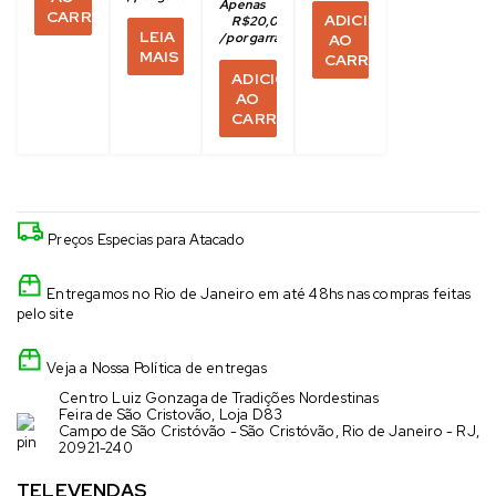
Apenas
CARRINHO
ADICIONAR
R$
20,00
LEIA
/
por garrafa no pix
AO
MAIS
CARRINHO
ADICIONAR
AO
CARRINHO
Preços Especias para Atacado
Entregamos no Rio de Janeiro em até 48hs nas compras feitas
pelo site
Veja a Nossa Política de entregas
Centro Luiz Gonzaga de Tradições Nordestinas
Feira de São Cristovão, Loja D83
Campo de São Cristóvão - São Cristóvão, Rio de Janeiro - RJ,
20921-240
TELEVENDAS