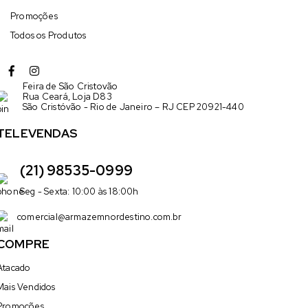
Promoções
Todos os Produtos
Feira de São Cristovão
Rua Ceará, Loja D83
São Cristóvão - Rio de Janeiro – RJ CEP 20921-440
TELEVENDAS
(21) 98535-0999
Seg - Sexta: 10:00 às 18:00h
comercial@armazemnordestino.com.br
COMPRE
Atacado
Mais Vendidos
Promoções