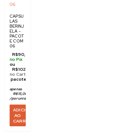
CAPSU
LAS
BERINJ
ELA -
PACOT
E COM
06
R$
90,00
no Pix
ou
R$
102,00
no Cartão
 pacote com 6 unidades
apenas
R$
15,00
/
por unidade
ADICIONAR
AO
CARRINHO