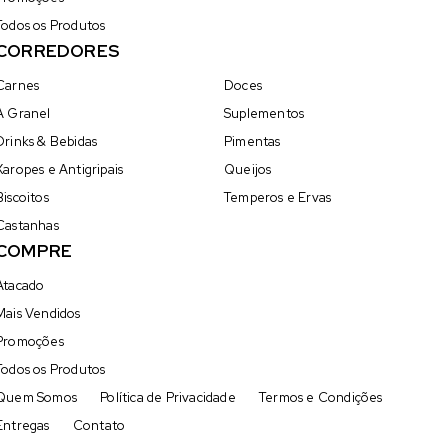
Todos os Produtos
CORREDORES
Carnes
Doces
A Granel
Suplementos
Drinks & Bebidas
Pimentas
Xaropes e Antigripais
Queijos
Biscoitos
Temperos e Ervas
Castanhas
COMPRE
Atacado
Mais Vendidos
Promoções
Todos os Produtos
Quem Somos
Política de Privacidade
Termos e Condições
Entregas
Contato