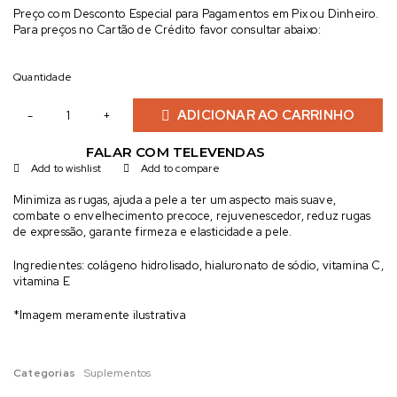
Preço com Desconto Especial para Pagamentos em Pix ou Dinheiro.
Para preços no Cartão de Crédito favor consultar abaixo:
Quantidade
ADICIONAR AO CARRINHO
FALAR COM TELEVENDAS
Add to wishlist
Add to compare
Minimiza as rugas, ajuda a pele a ter um aspecto mais suave,
combate o envelhecimento precoce, rejuvenescedor, reduz rugas
de expressão, garante firmeza e elasticidade a pele.
Ingredientes: colágeno hidrolisado, hialuronato de sódio, vitamina C,
vitamina E
*Imagem meramente ilustrativa
Categorias
Suplementos