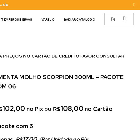
cado
TEMPEROS E ERVAS
VAREJO
BAIXAR CATÁLOGO
A PREÇOS NO CARTÃO DE CRÉDITO FAVOR CONSULTAR
IMENTA MOLHO SCORPION 300ML – PACOTE
OM 06
102,00
108,00
no Pix
no Cartão
ou
$
R$
acote com 6
17,00
enas
R$
/
Por Unidade no Pix