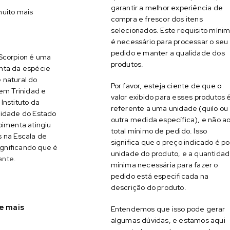
garantir a melhor experiência de
uito mais
compra e frescor dos itens
selecionados. Este requisito míni
é necessário para processar o seu
pedido e manter a qualidade dos
Scorpion é uma
produtos.
ta da espécie
 natural do
Por favor, esteja ciente de que o
 em Trinidad e
valor exibido para esses produtos 
Instituto da
referente a uma unidade (quilo ou
sidade do Estado
outra medida específica), e não a
pimenta atingiu
total mínimo de pedido. Isso
 na Escala de
significa que o preço indicado é po
ignificando que é
unidade do produto, e a quantida
ante.
mínima necessária para fazer o
pedido está especificada na
descrição do produto.
e mais
Entendemos que isso pode gerar
algumas dúvidas, e estamos aqui