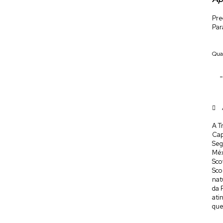
Pre
Par
Qua
A T
Cap
Seg
Mé
Sco
Sco
nat
da 
ati
que