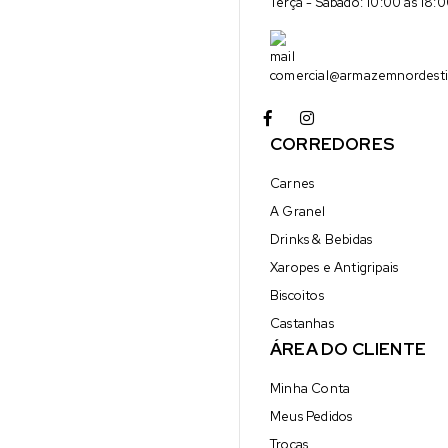
Terça - Sábado: 10:00 às 18:
comercial@armazemnordesti
CORREDORES
Carnes
A Granel
Drinks & Bebidas
Xaropes e Antigripais
Biscoitos
Castanhas
ÁREA DO CLIENTE
Minha Conta
Meus Pedidos
Trocas