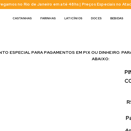
regamos no Rio de Janeiro em até 48hs | Preços Especiais no Ata
CASTANHAS
FARINHAS
LATICÍNIOS
DOCES
BEBIDAS
TO ESPECIAL PARA PAGAMENTOS EM PIX OU DINHEIRO. PAR
ABAIXO:
P
C
R
 P
Ap