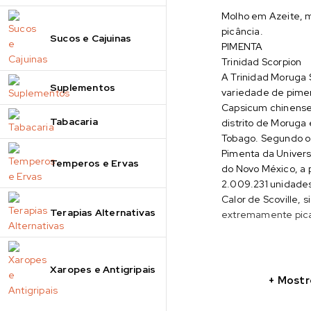
Molho em Azeite, m
picância.
Sucos e Cajuinas
PIMENTA
Trinidad Scorpion
A Trinidad Moruga 
Suplementos
variedade de pimen
Capsicum chinense
Tabacaria
distrito de Moruga
Tobago. Segundo o 
Pimenta da Univer
Temperos e Ervas
do Novo México, a 
2.009.231 unidades
Calor de Scoville, s
Terapias Alternativas
extremamente pic
Xaropes e Antigripais
Mostr