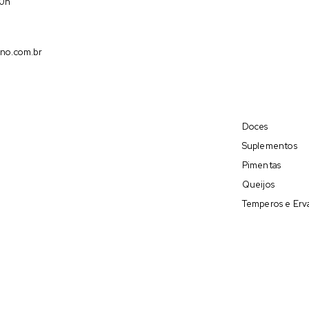
00h
no.com.br
Doces
Suplementos
Pimentas
Queijos
Temperos e Erv