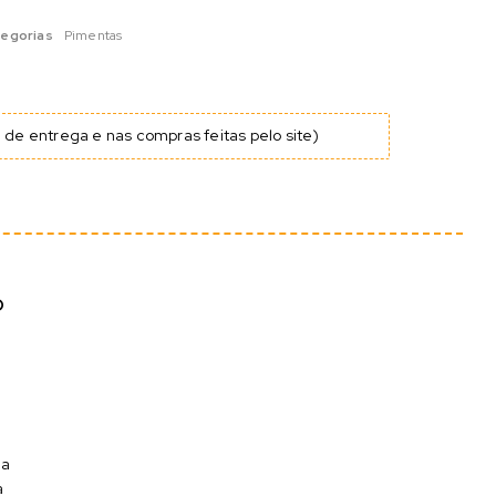
egorias
Pimentas
de entrega e nas compras feitas pelo site)
O
ma
a