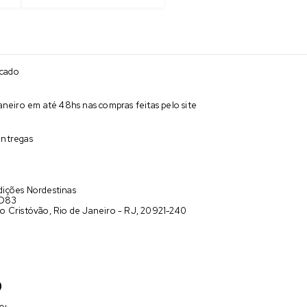
acado
neiro em até 48hs nas compras feitas pelo site
entregas
ições Nordestinas
 D83
o Cristóvão, Rio de Janeiro - RJ, 20921-240
9