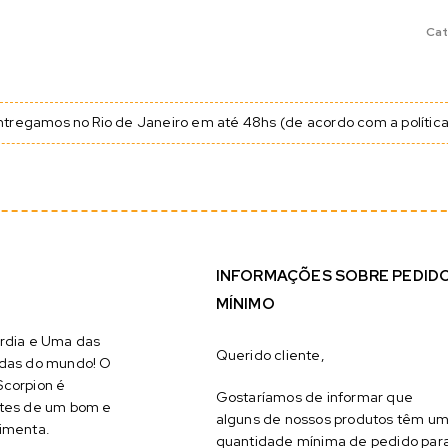
Cat
tregamos no Rio de Janeiro em até 48hs (de acordo com a política 
INFORMAÇÕES SOBRE PEDID
MÍNIMO
ordia e Uma das
Querido cliente,
idas do mundo! O
Scorpion é
Gostaríamos de informar que
ntes de um bom e
alguns de nossos produtos têm u
imenta.
quantidade mínima de pedido par