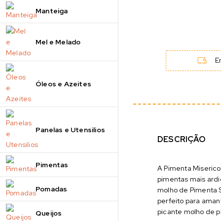
Manteiga
Mel e Melado
En
Óleos e Azeites
Panelas e Utensilios
DESCRIÇÃO
Pimentas
A Pimenta Miseric
pimentas mais ard
Pomadas
molho de Pimenta 
perfeito para ama
picante molho de p
Queijos