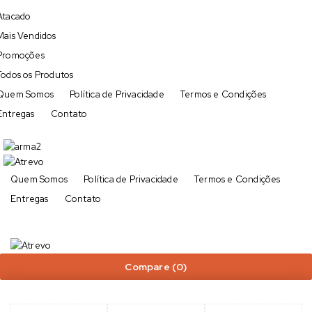
Atacado
Mais Vendidos
Promoções
Todos os Produtos
Quem Somos
Política de Privacidade
Termos e Condições
Entregas
Contato
Quem Somos
Política de Privacidade
Termos e Condições
Entregas
Contato
Compare
(0)