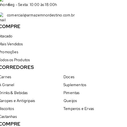
Seg - Sexta: 10:00 às 18:00h
comercial@armazemnordestino.com.br
COMPRE
Atacado
Mais Vendidos
Promoções
Todos os Produtos
CORREDORES
Carnes
Doces
A Granel
Suplementos
Drinks & Bebidas
Pimentas
Xaropes e Antigripais
Queijos
Biscoitos
Temperos e Ervas
Castanhas
COMPRE