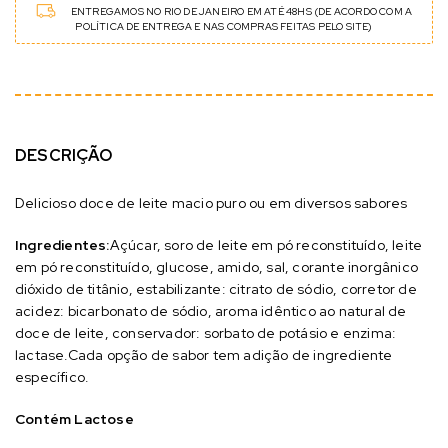
ENTREGAMOS NO RIO DE JANEIRO EM ATÉ 48HS (DE ACORDO COM A
POLÍTICA DE ENTREGA E NAS COMPRAS FEITAS PELO SITE)
DESCRIÇÃO
Delicioso doce de leite macio puro ou em diversos sabores
Ingredientes:
Açúcar, soro de leite em pó reconstituído, leite
em pó reconstituído, glucose, amido, sal, corante inorgânico
dióxido de titânio, estabilizante: citrato de sódio, corretor de
acidez: bicarbonato de sódio, aroma idêntico ao natural de
doce de leite, conservador: sorbato de potásio e enzima:
lactase.
Cada opção de sabor tem adição de ingrediente
específico.
Contém Lactose