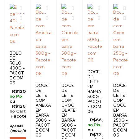
BOLO
DE
ROLO
400G -
DOCE
PACOT
DE
E COM
LEITE
06
DOCE
DOCE
DOCE
EM
DE
DE
DE
R$
120,00
BARRA
LEITE
LEITE
LEITE
no Pix
500G -
COM
COM
COM
ou
PACOT
AMEIXA
CHOC
COCO
R$
126,00
E COM
EM
OLATE
EM
no Cartão
06
BARRA
EM
BARRA
 Pacote com 06
R$
66,00
500G -
BARRA
250G -
no Pix
PACOT
500G -
PACOT
Apenas
R$
20,00
ou
E COM
PACOT
E COM
/
por unidade no pix
R$
72,00
06
E COM
06