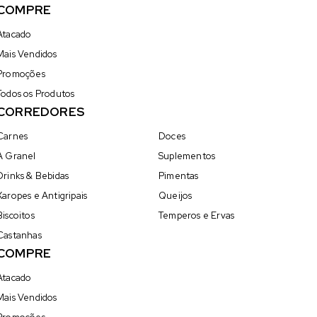
COMPRE
Atacado
Mais Vendidos
Promoções
Todos os Produtos
CORREDORES
Carnes
Doces
A Granel
Suplementos
Drinks & Bebidas
Pimentas
Xaropes e Antigripais
Queijos
Biscoitos
Temperos e Ervas
Castanhas
COMPRE
Atacado
Mais Vendidos