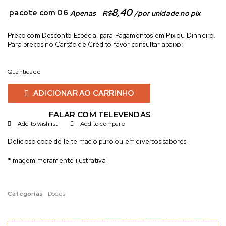
8,40
 pacote com 06
Apenas 
R$
/
por unidade no pix
Preço com Desconto Especial para Pagamentos em Pix ou Dinheiro.
Para preços no Cartão de Crédito favor consultar abaixo:
Quantidade
ADICIONAR AO CARRINHO
FALAR COM TELEVENDAS
Add to wishlist
Add to compare
Delicioso doce de leite macio puro ou em diversos sabores
*Imagem meramente ilustrativa
Categorias
Doces