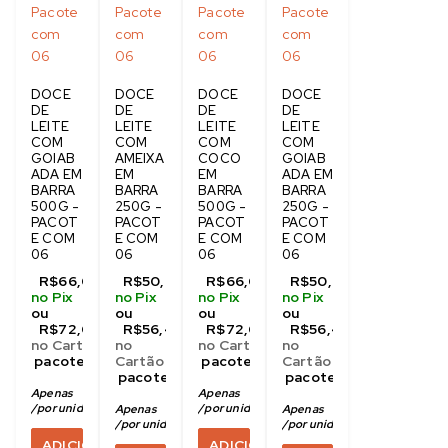
DOCE
DOCE
DOCE
DOCE
DE
DE
DE
DE
LEITE
LEITE
LEITE
LEITE
COM
COM
COM
COM
GOIAB
AMEIXA
COCO
GOIAB
ADA EM
EM
EM
ADA EM
BARRA
BARRA
BARRA
BARRA
500G -
250G -
500G -
250G -
PACOT
PACOT
PACOT
PACOT
E COM
E COM
E COM
E COM
06
06
06
06
R$
66,00
R$
50,40
R$
66,00
R$
50,40
no Pix
no Pix
no Pix
no Pix
ou
ou
ou
ou
R$
72,00
R$
56,40
R$
72,00
R$
56,40
no Cartão
no
no Cartão
no
 pacote com 06
Cartão
 pacote com 06
Cartão
 pacote com 06
 pacote com 06
Apenas 
R$
11,00
Apenas 
R$
11,00
/
por unidade no pix
/
por unidade no pix
Apenas 
R$
8,40
Apenas 
R$
8,40
/
por unidade no pix
/
por unidade no pix
ADICIONAR
ADICIONAR