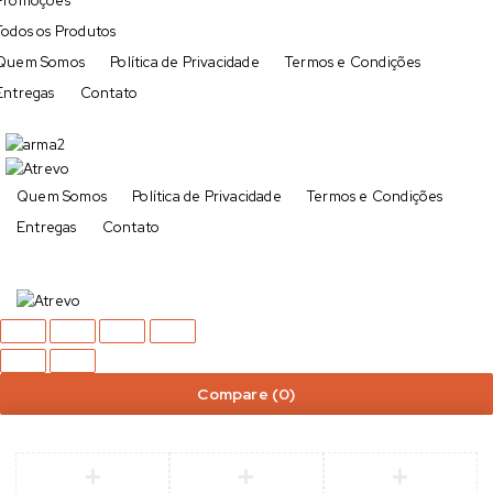
Promoções
Todos os Produtos
Quem Somos
Política de Privacidade
Termos e Condições
Entregas
Contato
Quem Somos
Política de Privacidade
Termos e Condições
Entregas
Contato
Compare
(0)