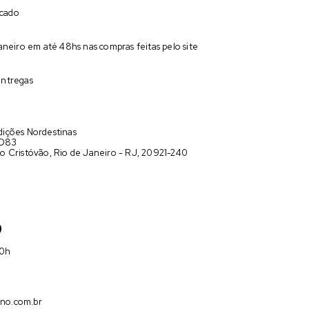
acado
neiro em até 48hs nas compras feitas pelo site
entregas
ições Nordestinas
 D83
o Cristóvão, Rio de Janeiro - RJ, 20921-240
9
00h
no.com.br