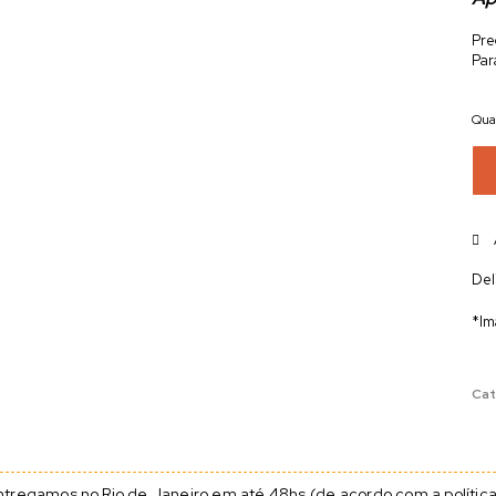
Pre
Par
Qua
Del
*Im
Cat
tregamos no Rio de Janeiro em até 48hs (de acordo com a política 