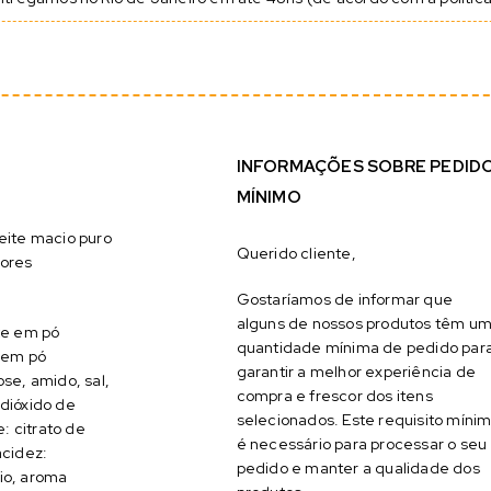
INFORMAÇÕES SOBRE PEDID
MÍNIMO
eite macio puro
Querido cliente,
bores
Gostaríamos de informar que
alguns de nossos produtos têm u
ite em pó
quantidade mínima de pedido par
e em pó
garantir a melhor experiência de
ose, amido, sal,
compra e frescor dos itens
 dióxido de
selecionados. Este requisito míni
e: citrato de
é necessário para processar o seu
acidez:
pedido e manter a qualidade dos
io, aroma