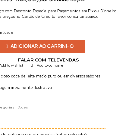
ço com Desconto Especial para Pagamentos em Pix ou Dinheiro.
a preços no Cartão de Crédito favor consultar abaixo:
ntidade
ADICIONAR AO CARRINHO
FALAR COM TELEVENDAS
Add to wishlist
Add to compare
icioso doce de leite macio puro ou em diversos sabores
agem meramente ilustrativa
egorias
Doces
de entrega e nas compras feitas pelo site)