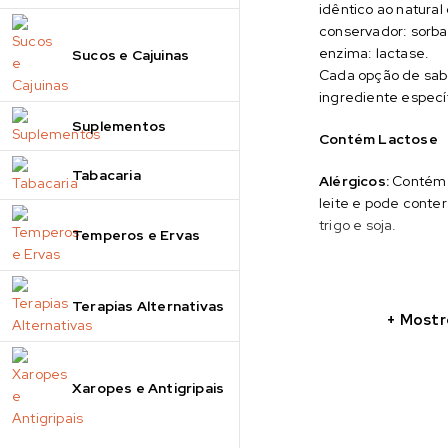
idêntico ao natural
conservador: sorba
enzima: lactase.
Sucos e Cajuinas
Cada opção de sab
ingrediente especí
Suplementos
Contém Lactose
Tabacaria
Alérgicos:
Contém 
leite e pode conte
trigo e soja.
Temperos e Ervas
Terapias Alternativas
Mostr
Xaropes e Antigripais