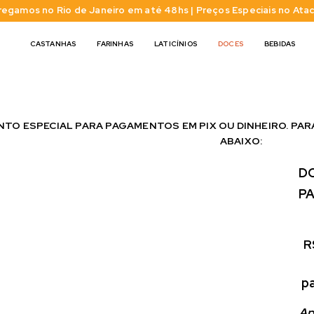
regamos no Rio de Janeiro em até 48hs | Preços Especiais no Ata
CASTANHAS
FARINHAS
LATICÍNIOS
DOCES
BEBIDAS
TO ESPECIAL PARA PAGAMENTOS EM PIX OU DINHEIRO. PAR
ABAIXO:
DO
P
R
 p
Ap