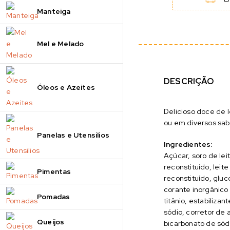
Manteiga
Mel e Melado
DESCRIÇÃO
Óleos e Azeites
Delicioso doce de l
ou em diversos sa
Panelas e Utensilios
Ingredientes:
Açúcar, soro de le
reconstituído, leit
Pimentas
reconstituído, gluc
corante inorgânico
Pomadas
titânio, estabilizant
sódio, corretor de 
Queijos
bicarbonato de sód