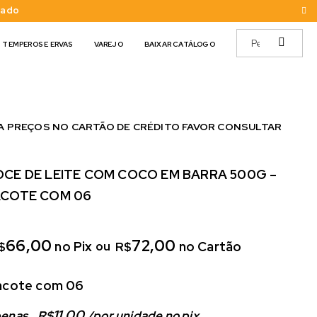
cado
TEMPEROS E ERVAS
VAREJO
BAIXAR CATÁLOGO
A PREÇOS NO CARTÃO DE CRÉDITO FAVOR CONSULTAR
CE DE LEITE COM COCO EM BARRA 500G –
ACOTE COM 06
66,00
72,00
no Pix
no Cartão
ou
$
R$
acote com 06
11,00
enas 
R$
/
por unidade no pix