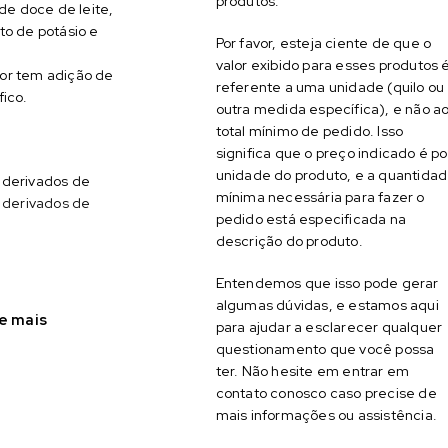
produtos.
 de doce de leite,
to de potásio e
Por favor, esteja ciente de que o
valor exibido para esses produtos 
or tem adição de
referente a uma unidade (quilo ou
fico.
outra medida específica), e não a
total mínimo de pedido. Isso
significa que o preço indicado é po
unidade do produto, e a quantida
derivados de
mínima necessária para fazer o
r derivados de
pedido está especificada na
descrição do produto.
Entendemos que isso pode gerar
algumas dúvidas, e estamos aqui
e mais
para ajudar a esclarecer qualquer
questionamento que você possa
ter. Não hesite em entrar em
contato conosco caso precise de
mais informações ou assistência.