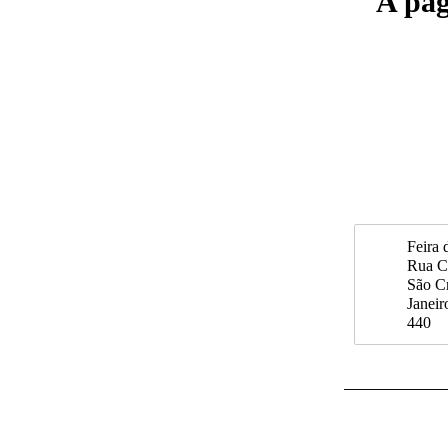
A pág
Feira 
Rua C
São Cr
Janei
440