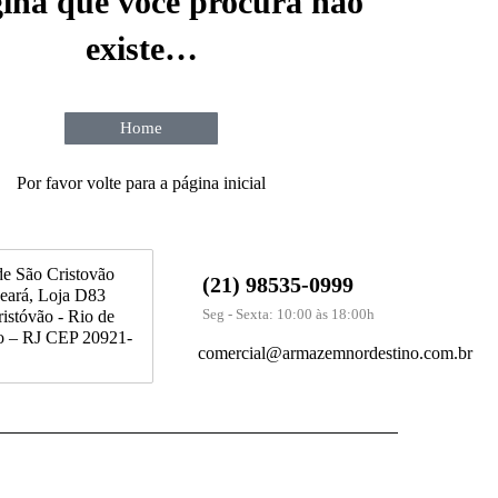
ina que você procura não
existe…
Home
Por favor volte para a página inicial
de São Cristovão
(21) 98535-0999
eará, Loja D83
Seg - Sexta: 10:00 às 18:00h
istóvão - Rio de
ro – RJ CEP 20921-
comercial@armazemnordestino.com.br