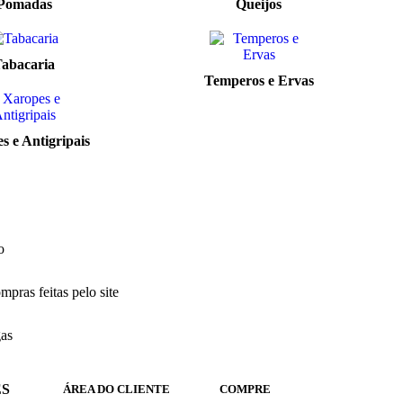
Pomadas
Queijos
abacaria
Temperos e Ervas
s e Antigripais
o
pras feitas pelo site
gas
S
ÁREA DO CLIENTE
COMPRE