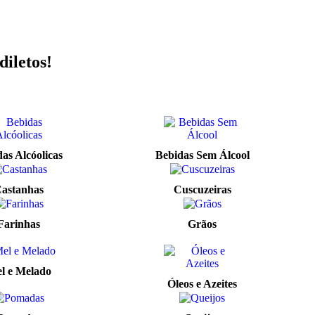
diletos!
as Alcóolicas
Bebidas Sem Álcool
astanhas
Cuscuzeiras
Farinhas
Grãos
l e Melado
Óleos e Azeites