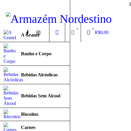
0
0
R$
0,00
A Granel
Banho e Corpo
Bebidas Alcóolicas
Bebidas Sem Álcool
Biscoitos
Carnes